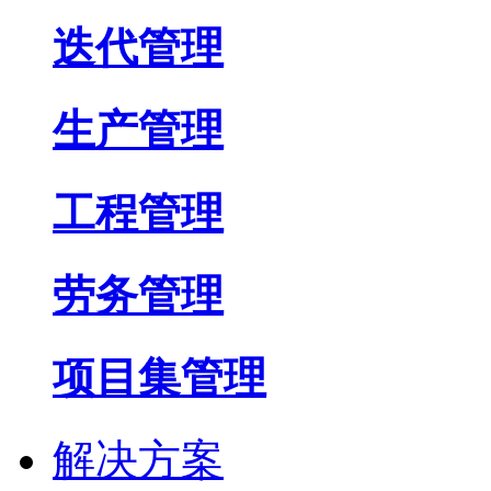
迭代管理
生产管理
工程管理
劳务管理
项目集管理
解决方案