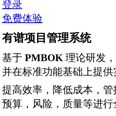
登录
免费体验
有谱
项目管理系统
基于
PMBOK
理论研发
并在标准功能基础上提供
提高效率，降低成本，管
预算，风险，质量等进行