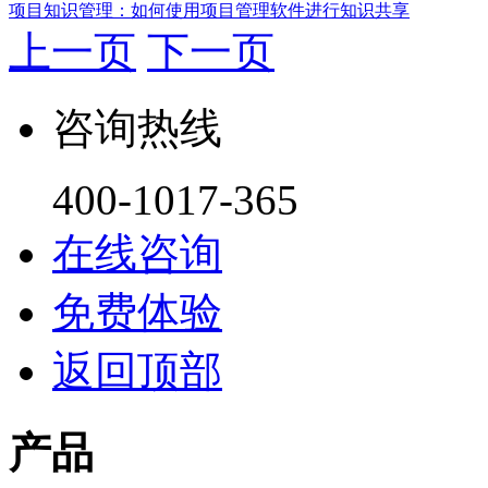
项目知识管理：如何使用项目管理软件进行知识共享
上一页
下一页
咨询热线
400-1017-365
在线咨询
免费体验
返回顶部
产品