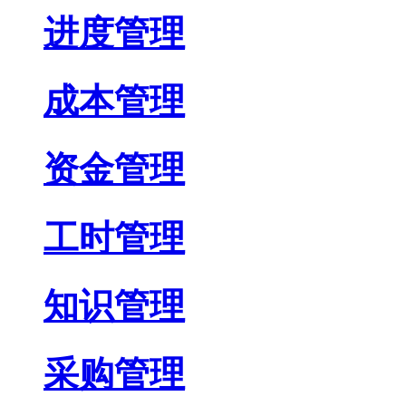
进度管理
成本管理
资金管理
工时管理
知识管理
采购管理