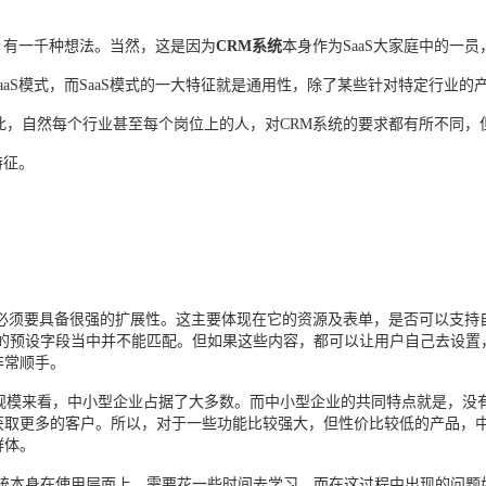
，有一千种想法。当然，这是因为
CRM系统
本身作为SaaS大家庭中的一员
aaS模式，而SaaS模式的一大特征就是通用性，除了某些针对特定行业的
此，自然每个行业甚至每个岗位上的人，对CRM系统的要求都有所不同，
特征。
必须要具备很强的扩展性。这主要体现在它的资源及表单，是否可以支持
的预设字段当中并不能匹配。但如果这些内容，都可以让用户自己去设置
非常顺手。
规模来看，中小型企业占据了大多数。而中小型企业的共同特点就是，没
获取更多的客户。所以，对于一些功能比较强大，但性价比较低的产品，
群体。
统本身在使用层面上，需要花一些时间去学习，而在这过程中出现的问题