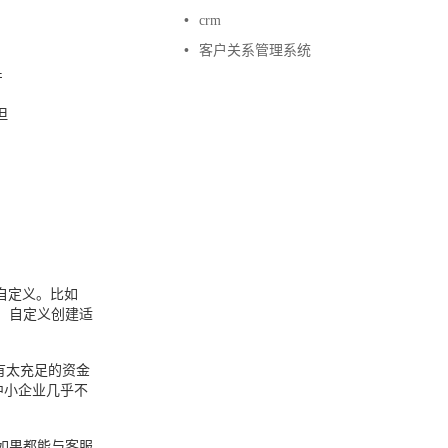
•
crm
，
•
客户关系管理系统
产
但
自定义。比如
，自定义创建适
有太充足的资金
中小企业几乎不
如果都能与客服