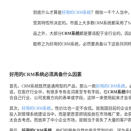
到底什么才算是
好用的CRM系统
？相信一千个人当中
受其特性所决定的。市面上大多数CRM系统都采用了S
品之外，大部分
CRM系统
都是要适配于全行业的。因
能称之为好用的CRM系统，必然要具备以下这些共同
好用的CRM系统必须具备什么因素
首先，CRM系统既然是通用型的产品，那么一款
好用的CRM系统
，
说，在医疗行业中，有很多专有名词甚至专有字段，在
CRM系统
中
合自己行业、公司发展方向的表单或字段，这样一来使用起来才会
其次，
好用的CRM系统
，性价比也一定不会低。就我国目前的企业
投入到管理系统建设当中，而是更愿意把钱投放在市场推广里，去
太会去考虑。而放弃了中小企业市场，就相当于丧失了大量的客户
最后，
好用的CRM系统
，他们的服务自然也是非常到位的。因为系