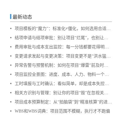
最新动态
•
项目模板的“魔力”：标准化≠僵化，如何选用合适的项目模版？
•
结项申请与结项审批：别让项目“烂尾”，也别让项目“无限延期”
•
费用审批与成本支出监控：每一分钱都要花得明明白白
•
变更请求发起与变更决策：项目变更不是“洪水猛兽”，但要管住流程
•
异常告警与预警机制：如何在项目“爆雷”前及时止损？
•
项目监控全景图：进度、成本、人力、物料一个都不能少
•
工时填报与工时确认：看似简单，却是成本失控的最大漏洞
•
相关方识别与管理：别让你的项目“毁”在忽视关键人上
•
项目成本预算制定：从“拍脑袋”到“精准核算”的进阶之路
•
WBS和WBS词典：项目范围不模糊，执行才不跑偏