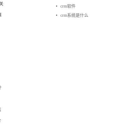
关
•
crm软件
值
•
crm系统是什么
什
运
合