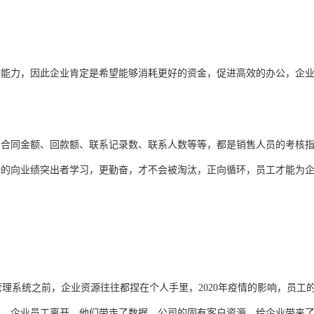
作能力，因此企业肯定是希望能够消耗更好的资金，促进高效的办公，企
。
、合同金额、回款额、联系记录数、联系人数等等，都是销售人员的考核
断的向业绩突出者学习，更勤奋，才不会被淘汰，正向循环，员工才能为
理系统之前，企业资源往往都捏在个人手里，2020年疫情的影响，员工
吧，企业员工离开，他们带走了数据，公司的固有客户资源，给企业带来