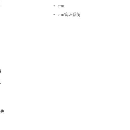
目
•
crm
•
crm管理系统
错
进
结失