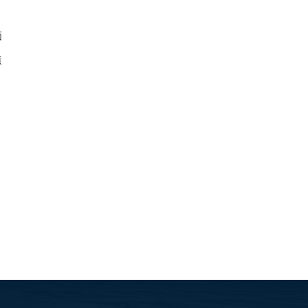
面
意
意