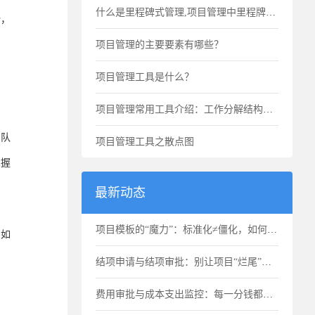
什么是里程碑式管理,项目管理中里程牌的作用
势，
项目管理的主要要素有哪些？
项目管理工具是什么？
项目管理常用工具介绍：工作分解结构WBS
团队
项目管理工具之散点图
掌握
最新动态
项目模板的“魔力”：标准化≠僵化，如何选用合适的项目模版？
。如
结项申请与结项审批：别让项目“烂尾”，也别让项目“无限延期”
费用审批与成本支出监控：每一分钱都要花得明明白白