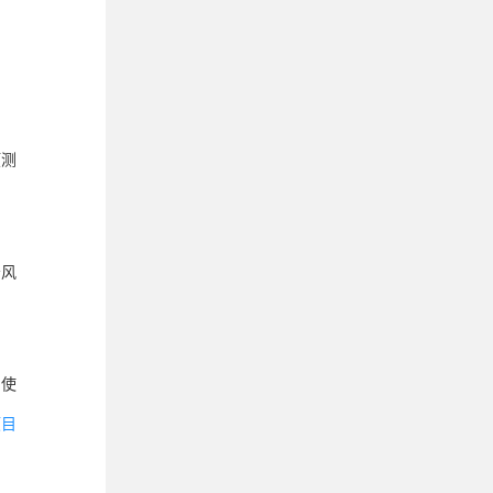
预测
务风
，使
项目