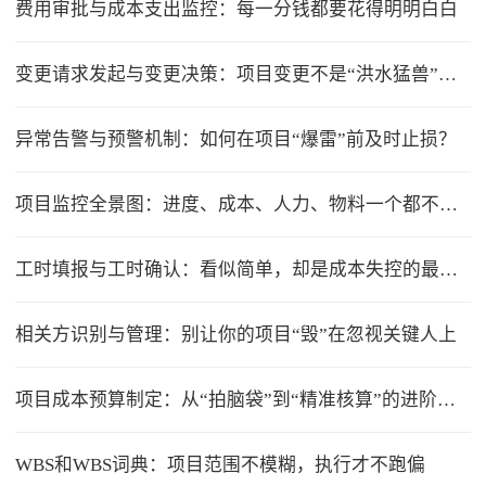
费用审批与成本支出监控：每一分钱都要花得明明白白
变更请求发起与变更决策：项目变更不是“洪水猛兽”，但要管住流程
异常告警与预警机制：如何在项目“爆雷”前及时止损？
项目监控全景图：进度、成本、人力、物料一个都不能少
工时填报与工时确认：看似简单，却是成本失控的最大漏洞
相关方识别与管理：别让你的项目“毁”在忽视关键人上
项目成本预算制定：从“拍脑袋”到“精准核算”的进阶之路
WBS和WBS词典：项目范围不模糊，执行才不跑偏