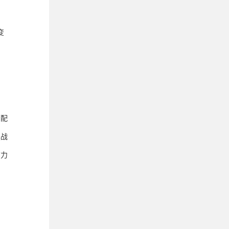
变
调配
具战
有力