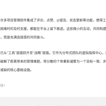
。许多项目管理软件集成了评论、点赞、@提及、状态更新等功能，使得
到困难时的及时支援，都能在平台上留下痕迹。这些微小的互动，共同构
接，而是充满连接感的共同奋斗。
已从“工具”层面跃升至“战略”层面。它作为分布式团队的虚拟指挥中心，
地破解了距离带来的管理难题，将分散的个体重新凝聚为一个目标一致、
可或缺的核心基础设施。
删除！