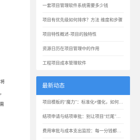
一套项目管理软件系统需要多少钱
的
项目有优先级如何排序？方法 维度和步骤
项目特性概述-项目的独特性
资源日历在项目管理中的作用
工程项目成本管理软件
过将
最新动态
，
项目模板的“魔力”：标准化≠僵化，如何选用合适的项目模版？
需
结项申请与结项审批：别让项目“烂尾”，也别让项目“无限延期”
费用审批与成本支出监控：每一分钱都要花得明明白白