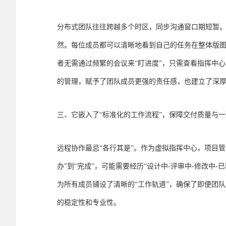
分布式团队往往跨越多个时区，同步沟通窗口期短暂
然。每位成员都可以清晰地看到自己的任务在整体版
者无需通过频繁的会议来“盯进度”，只需查看指挥中心
的管理，赋予了团队成员更强的责任感，也建立了深
三、它嵌入了“标准化的工作流程”，保障交付质量与
远程协作最忌“各行其是”。作为虚拟指挥中心，项目
办”到“完成”，可能需要经历“设计中-评审中-修改
为所有成员铺设了清晰的“工作轨道”，确保了即便团
的稳定性和专业性。