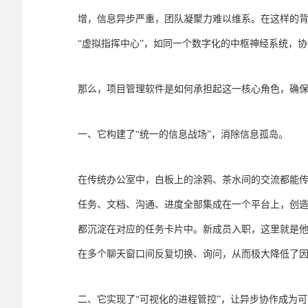
增，信息异步严重，团队凝聚力难以维系。在这样的
“虚拟指挥中心”，如同一个数字化的中枢神经系统，
那么，项目管理软件是如何承担起这一核心角色，确
一、它构建了“统一的信息战场”，消除信息孤岛。
在传统办公室中，白板上的涂鸦、茶水间的交流都能
任务、文档、沟通、进度全部集成在一个平台上，创造
都沉淀在对应的任务卡片中。新成员入职，这里就是他
在多个聊天窗口间反复切换、询问，从而极大降低了
二、它实现了“可视化的进程管控”，让异步协作成为