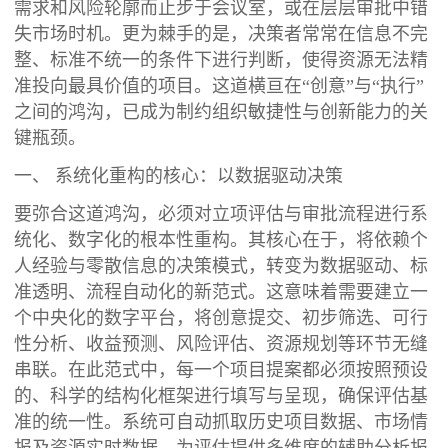
需求和风险轮廓而止步于会议室，或在层层审批中错
失市场时机。更为棘手的是，决策者常常在信息不完
整、标准不统一的条件下进行判断，使得资源无法精
准投向最具价值的项目。这道横亘在“创意”与“执行”
之间的鸿沟，已成为制约组织敏捷性与创新能力的关
键瓶颈。
一、 系统化重构的核心：以数据驱动决策
要弥合这道鸿沟，必须对立项评估与审批流程进行系
统化、数字化的根本性重构。其核心在于，将依赖个
人经验与零散信息的决策模式，转变为数据驱动、标
准透明、流程自动化的新范式。这意味着需要建立一
个中央化的数字平台，将创意提交、初步筛选、可行
性分析、收益预测、风险评估、资源规划等环节无缝
串联。在此范式中，每一个项目提案都必须按照预设
的、科学的结构化框架进行填写与呈现，确保评估基
准的统一性。系统可自动抓取历史项目数据、市场情
报及资源实时数据，为评估提供多维度的辅助分析报